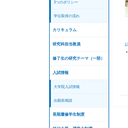
3つのポリシー
学位取得の流れ
カリキュラム
研究科担当教員
修了生の研究テーマ（一部）
入試情報
大学院入試情報
出願前相談
長期履修学生制度