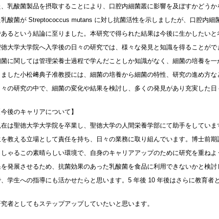
た、乳酸菌製品を摂取することにより、口腔内細菌叢に影響を及ぼすかどうか
乳酸菌が Streptococcus mutans に対し抗菌活性を示しましたが、
であるという結論に至りました。本研究で得られた結果は今後に生かしたいと
聖徳大学大学院へ入学後の日々の研究では、様々な発見と知識を得ることがで
細菌に関しては管理栄養士過程で学んだことしか知識がなく、細菌の培養を一
りました小松﨑典子准教授には、細菌の培養から細菌の特性、研究の進め方な
日々の研究の中で、細菌の変化や結果を検討し、多くの発見があり充実した日
【今後のキャリアについて】
現在は聖徳大学大学院を卒業し、聖徳大学の人間栄養学部にて助手をしていま
生を教える立場として責任を持ち、日々の業務に取り組んでいます。博士前期
っしゃるこの素晴らしい環境で、自身のキャリアアップのために研究を重ねよ
果を発展させるため、抗菌効果のあった乳酸菌を食品に利用できないかと検討
で、学生への指導にも活かせたらと思います。5 年後 10 年後はさらに教育者
研究者としてもステップアップしていたいと思います。