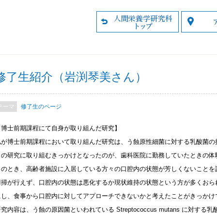
修了生紹介（岩渕琴美さん）
修了生のページ
【博士前期課程にて自身が取り組んだ研究】
私が博士前期課程において取り組んだ研究は、う蝕原性細菌に対する乳酸菌の
この研究に取り組むきっかけとなったのが、歯科医院に勤務していたときの体
このとき、高齢者施設に入居している方々の口腔内の状態が芳しくないことを
清掃が行えず、口腔内の状態は悪化するか現状維持の状態という方が多くおら
にし、食事から口腔内に対してアプローチできないかと考えたことがきっかけ
究内容は、う蝕の原因菌といわれている Streptococcus mutans に