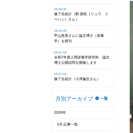
26.04.30
修了生紹介（劉 易杭［リュウ イ
ーハン］さん）
26.04.30
甲山恵美さんに論文博士（栄養
学）を授与
26.01.16
令和7年度人間栄養学研究科 論文
博士公開試問を開催します
25.07.04
修了生紹介（小澤倫生さん）
月別アーカイブ
一覧
2026年
5月 記事一覧