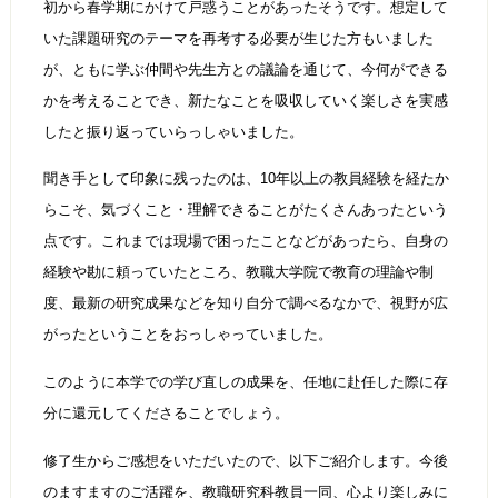
初から春学期にかけて戸惑うことがあったそうです。想定して
いた課題研究のテーマを再考する必要が生じた方もいました
が、ともに学ぶ仲間や先生方との議論を通じて、今何ができる
かを考えることでき、新たなことを吸収していく楽しさを実感
したと振り返っていらっしゃいました。
聞き手として印象に残ったのは、10年以上の教員経験を経たか
らこそ、気づくこと・理解できることがたくさんあったという
点です。これまでは現場で困ったことなどがあったら、自身の
経験や勘に頼っていたところ、教職大学院で教育の理論や制
度、最新の研究成果などを知り自分で調べるなかで、視野が広
がったということをおっしゃっていました。
このように本学での学び直しの成果を、任地に赴任した際に存
分に還元してくださることでしょう。
修了生からご感想をいただいたので、以下ご紹介します。今後
のますますのご活躍を、教職研究科教員一同、心より楽しみに